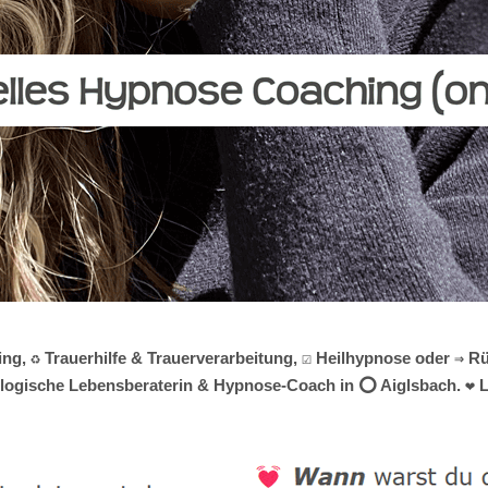
, ♻ Trauerhilfe & Trauerverarbeitung, ☑️ Heilhypnose oder ⇒ Rü
chologische Lebensberaterin & Hypnose-Coach in ⭕ Aiglsbach. ❤ L