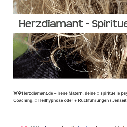
💓️💎Herzdiamant.de – Irene Matern, deine ☑️ spirituelle
Coaching, ☑️ Heilhypnose oder ✹ Rückführungen / Jenseit