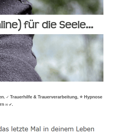
en. ✓ Trauerhilfe & Trauerverarbeitung, ⭐ Hypnose
rn ✉ ✔.