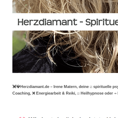
💓️💎Herzdiamant.de – Irene Matern, deine ☑️ spirituell
Coaching, ❌ Energiearbeit & Reiki, ☑️ Heilhypnose oder ⇒