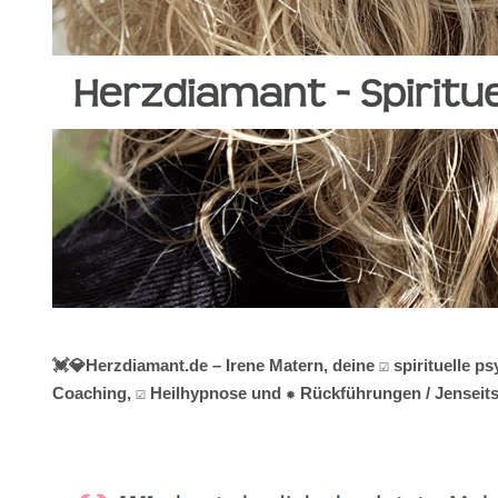
💓️💎Herzdiamant.de – Irene Matern, deine ☑️ spirituelle
Coaching, ☑️ Heilhypnose und ✹ Rückführungen / Jenseits