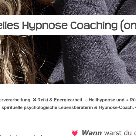
rverarbeitung, ❌ Reiki & Energiearbeit, ☑️ Heilhypnose und ⇒ R
☑️ spirituelle psychologische Lebensberaterin & Hypnose-Coach. ❤