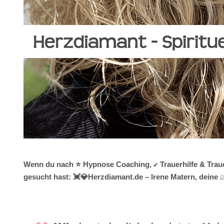
Wenn du nach ⭐ Hypnose Coaching, ✔️ Trauerhilfe & Traue
gesucht hast: 💓️💎Herzdiamant.de – Irene Matern, deine 