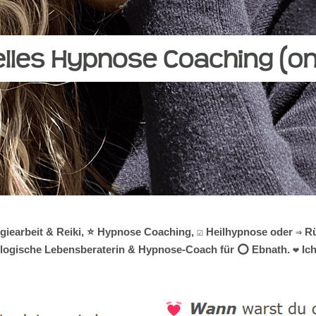
giearbeit & Reiki, ⭐ Hypnose Coaching, ☑️ Heilhypnose oder ⇒ Rü
hologische Lebensberaterin & Hypnose-Coach für ⭕ Ebnath. ❤ Ich 