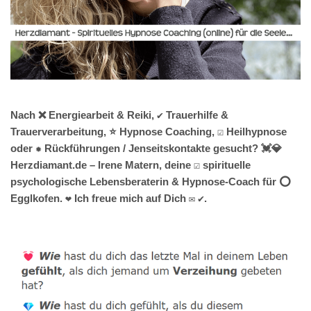
Nach ❌ Energiearbeit & Reiki, ✔️ Trauerhilfe &
Trauerverarbeitung, ⭐ Hypnose Coaching, ☑️ Heilhypnose
oder ✹ Rückführungen / Jenseitskontakte gesucht? 💓️💎
Herzdiamant.de – Irene Matern, deine ☑️ spirituelle
psychologische Lebensberaterin & Hypnose-Coach für ⭕
Egglkofen. ❤ Ich freue mich auf Dich ✉ ✔.