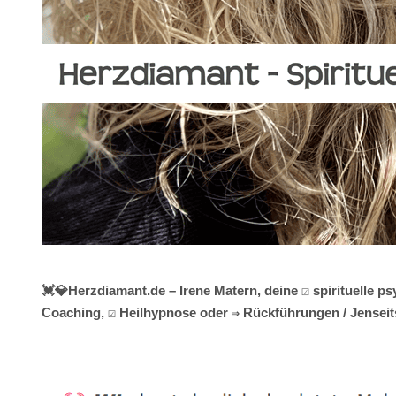
💓️💎Herzdiamant.de – Irene Matern, deine ☑️ spirituelle
Coaching, ☑️ Heilhypnose oder ⇒ Rückführungen / Jenseit