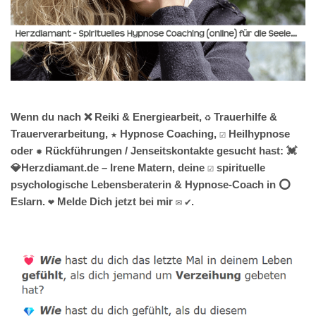
Wenn du nach ❌ Reiki & Energiearbeit, ♻ Trauerhilfe &
Trauerverarbeitung, ★ Hypnose Coaching, ☑️ Heilhypnose
oder ✹ Rückführungen / Jenseitskontakte gesucht hast: 💓️
💎Herzdiamant.de – Irene Matern, deine ☑️ spirituelle
psychologische Lebensberaterin & Hypnose-Coach in ⭕
Eslarn. ❤ Melde Dich jetzt bei mir ✉ ✔.