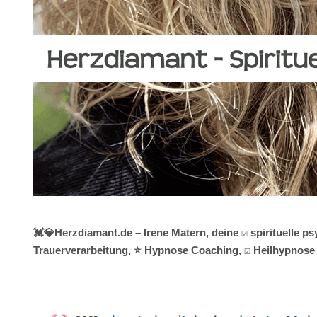
💓️💎Herzdiamant.de – Irene Matern, deine ☑️ spirituelle
Trauerverarbeitung, ⭐ Hypnose Coaching, ☑️ Heilhypnose 