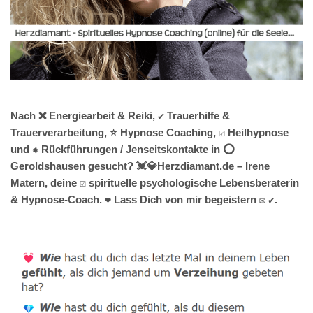
Nach ❌ Energiearbeit & Reiki, ✔️ Trauerhilfe &
Trauerverarbeitung, ⭐ Hypnose Coaching, ☑️ Heilhypnose
und ✹ Rückführungen / Jenseitskontakte in ⭕
Geroldshausen gesucht? 💓️💎Herzdiamant.de – Irene
Matern, deine ☑️ spirituelle psychologische Lebensberaterin
& Hypnose-Coach. ❤ Lass Dich von mir begeistern ✉ ✔.