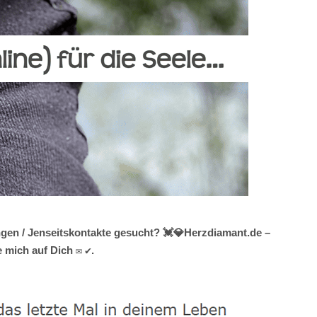
ngen / Jenseitskontakte gesucht? 💓️💎Herzdiamant.de –
 mich auf Dich ✉ ✔.