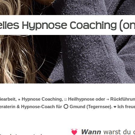
giearbeit, ★ Hypnose Coaching, ☑️ Heilhypnose oder ⇒ Rückführu
sberaterin & Hypnose-Coach für ⭕ Gmund (Tegernsee). ❤ Ich freue