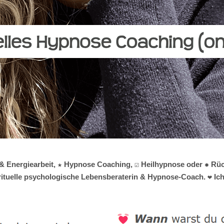
i & Energiearbeit, ★ Hypnose Coaching, ☑️ Heilhypnose oder ✹ Rü
irituelle psychologische Lebensberaterin & Hypnose-Coach. ❤ Ich