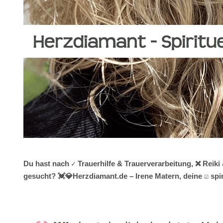
Du hast nach ✓ Trauerhilfe & Trauerverarbeitung, ❌ Reik
gesucht? 💓️💎Herzdiamant.de – Irene Matern, deine ☑️ sp