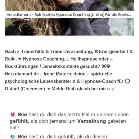
Nach ✔️ Trauerhilfe & Trauerverarbeitung, ❌ Energiearbeit &
Reiki, ⭐ Hypnose Coaching, ☑️ Heilhypnose oder ⇒
Rückführungen / Jenseitskontakte gesucht? 💓️💎
Herzdiamant.de – Irene Matern, deine ☑️ spirituelle
psychologische Lebensberaterin & Hypnose-Coach für ⭕
Gstadt (Chiemsee). ❤ Melde Dich gleich bei mir ✉ ✔.