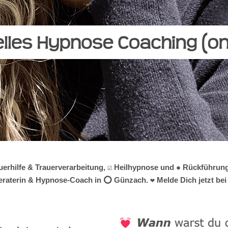
uerhilfe & Trauerverarbeitung, ☑️ Heilhypnose und ✹ Rückführun
beraterin & Hypnose-Coach in ⭕ Günzach. ❤ Melde Dich jetzt bei 