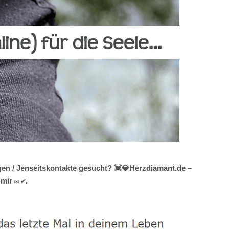
gen / Jenseitskontakte gesucht? 💓️💎Herzdiamant.de –
mir ✉ ✔.