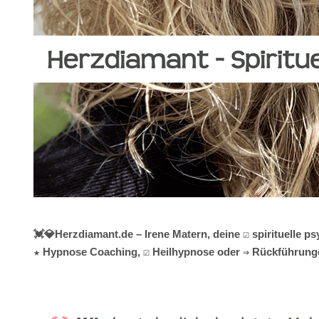
💓️💎Herzdiamant.de – Irene Matern, deine ☑️ spirituelle 
★ Hypnose Coaching, ☑️ Heilhypnose oder ⇒ Rückführungen 