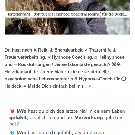
Du hast nach ❌ Reiki & Energiearbeit, ✔️ Trauerhilfe &
Trauerverarbeitung, ⭐ Hypnose Coaching, ☑️ Heilhypnose
und ⇒ Rückführungen / Jenseitskontakte gesucht? 💓️💎
Herzdiamant.de – Irene Matern, deine ☑️ spirituelle
psychologische Lebensberaterin & Hypnose-Coach für ⭕
Heideck. ❤ Melde Dich einfach bei mir ✉ ✔.