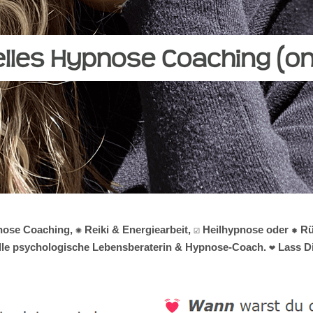
ose Coaching, ✺ Reiki & Energiearbeit, ☑️ Heilhypnose oder ✹ 
tuelle psychologische Lebensberaterin & Hypnose-Coach. ❤ Lass D