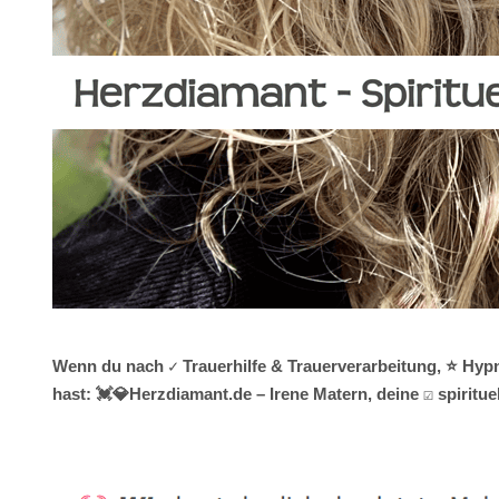
Wenn du nach ✓ Trauerhilfe & Trauerverarbeitung, ⭐ Hypn
hast: 💓️💎Herzdiamant.de – Irene Matern, deine ☑️ spiri