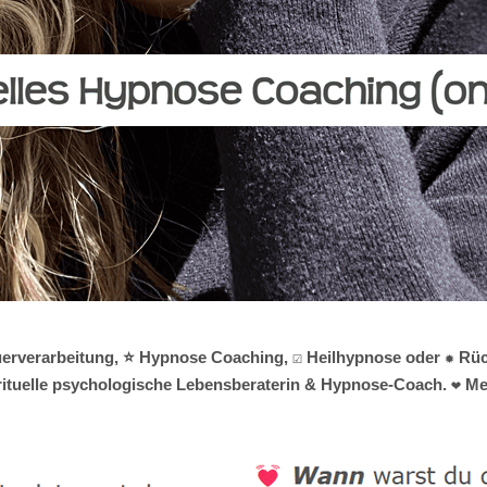
rauerverarbeitung, ⭐ Hypnose Coaching, ☑️ Heilhypnose oder ✹ R
irituelle psychologische Lebensberaterin & Hypnose-Coach. ❤ Mel