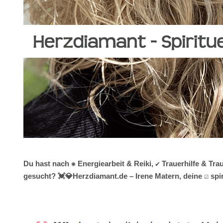
Du hast nach ✺ Energiearbeit & Reiki, ✔️ Trauerhilfe & T
gesucht? 💓️💎Herzdiamant.de – Irene Matern, deine ☑️ sp