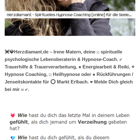
💓️💎Herzdiamant.de – Irene Matern, deine ☑️ spirituelle
psychologische Lebensberaterin & Hypnose-Coach. ✔️
Trauerhilfe & Trauerverarbeitung, ✺ Energiearbeit & Reiki, ⭐
Hypnose Coaching, ☑️ Heilhypnose oder ✹ Rückführungen /
Jenseitskontakte für ⭕ Markt Erlbach. ❤ Melde Dich gleich
bei mir ✉ ✔.