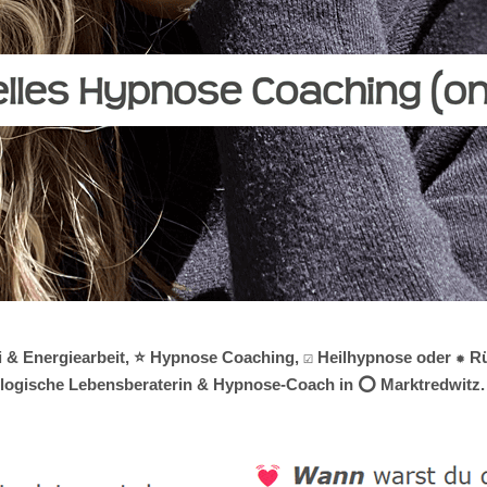
i & Energiearbeit, ⭐ Hypnose Coaching, ☑️ Heilhypnose oder ✹ Rü
hologische Lebensberaterin & Hypnose-Coach in ⭕ Marktredwitz. ❤