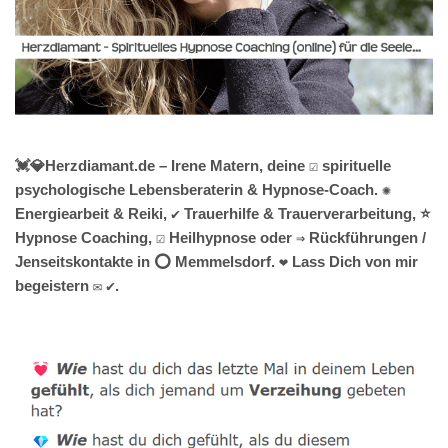
💓️💎Herzdiamant.de – Irene Matern, deine ☑️ spirituelle
psychologische Lebensberaterin & Hypnose-Coach. ✺
Energiearbeit & Reiki, ✔️ Trauerhilfe & Trauerverarbeitung, ⭐
Hypnose Coaching, ☑️ Heilhypnose oder ⇒ Rückführungen /
Jenseitskontakte in ⭕ Memmelsdorf. ❤ Lass Dich von mir
begeistern ✉ ✔.