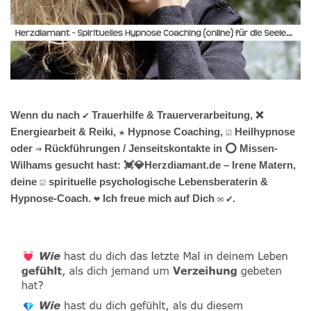
Wenn du nach ✔️ Trauerhilfe & Trauerverarbeitung, ❌
Energiearbeit & Reiki, ★ Hypnose Coaching, ☑️ Heilhypnose
oder ⇒ Rückführungen / Jenseitskontakte in ⭕ Missen-
Wilhams gesucht hast: 💓️💎Herzdiamant.de – Irene Matern,
deine ☑️ spirituelle psychologische Lebensberaterin &
Hypnose-Coach. ❤ Ich freue mich auf Dich ✉ ✔.