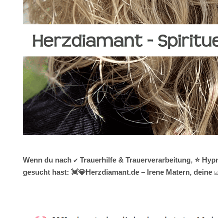
Wenn du nach ✔️ Trauerhilfe & Trauerverarbeitung, ⭐ Hyp
gesucht hast: 💓️💎Herzdiamant.de – Irene Matern, deine ☑