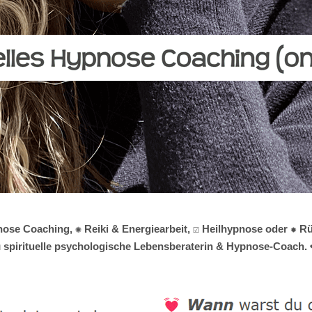
nose Coaching, ✺ Reiki & Energiearbeit, ☑️ Heilhypnose oder ✹ 
️ spirituelle psychologische Lebensberaterin & Hypnose-Coach. ❤