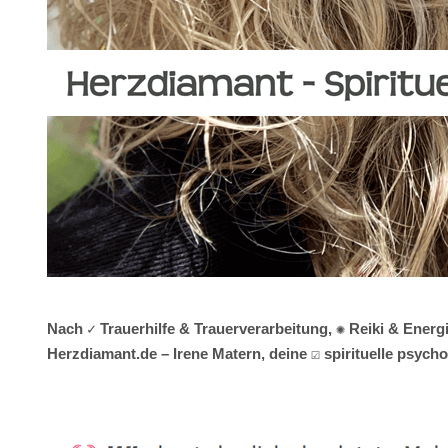
Nach ✓ Trauerhilfe & Trauerverarbeitung, ✺ Reiki & Ener
Herzdiamant.de – Irene Matern, deine ☑️ spirituelle psyc