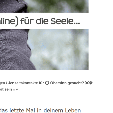
gen / Jenseitskontakte für ⭕ Obersinn gesucht? 💓️💎
t sein ✉ ✔.