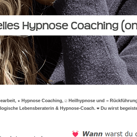
giearbeit, ★ Hypnose Coaching, ☑️ Heilhypnose und ⇒ Rückführun
hologische Lebensberaterin & Hypnose-Coach. ❤ Du wirst begeister