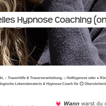
, ✓ Trauerhilfe & Trauerverarbeitung, ☑️ Heilhypnose oder ✹ Rü
chologische Lebensberaterin & Hypnose-Coach für ⭕ Obersöchering