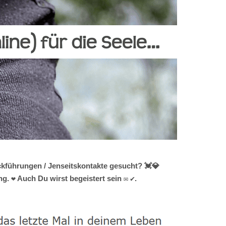
ckführungen / Jenseitskontakte gesucht? 💓️💎
. ❤ Auch Du wirst begeistert sein ✉ ✔.