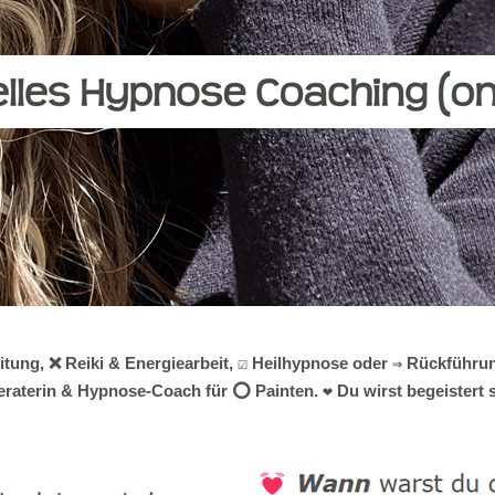
itung, ❌ Reiki & Energiearbeit, ☑️ Heilhypnose oder ⇒ Rückführu
beraterin & Hypnose-Coach für ⭕ Painten. ❤ Du wirst begeistert s