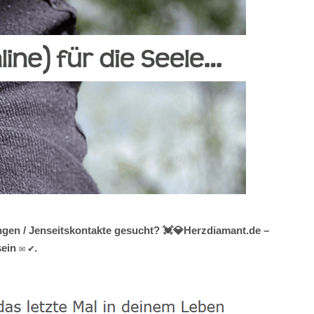
ngen / Jenseitskontakte gesucht? 💓️💎Herzdiamant.de –
ein ✉ ✔.