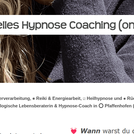
verarbeitung, ✺ Reiki & Energiearbeit, ☑️ Heilhypnose und ✹ Rüc
hologische Lebensberaterin & Hypnose-Coach in ⭕ Pfaffenhofen (