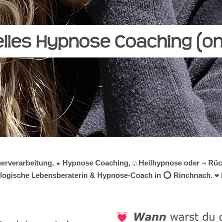
auerverarbeitung, ★ Hypnose Coaching, ☑️ Heilhypnose oder ⇒ Rü
chologische Lebensberaterin & Hypnose-Coach in ⭕ Rinchnach. ❤ I