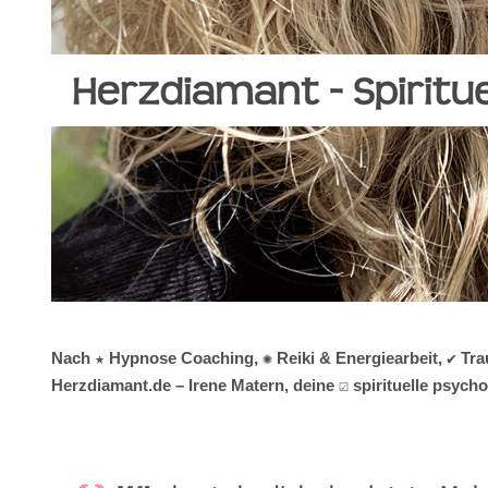
Nach ★ Hypnose Coaching, ✺ Reiki & Energiearbeit, ✔️ Tr
Herzdiamant.de – Irene Matern, deine ☑️ spirituelle psyc