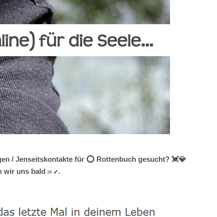
gen / Jenseitskontakte für ⭕ Rottenbuch gesucht? 💓️💎
 wir uns bald ✉ ✔.