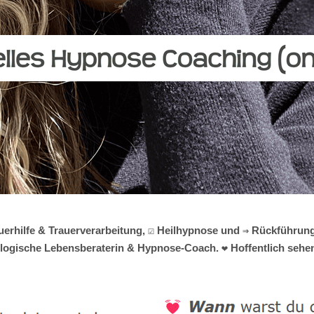
auerhilfe & Trauerverarbeitung, ☑️ Heilhypnose und ⇒ Rückführun
hologische Lebensberaterin & Hypnose-Coach. ❤ Hoffentlich sehen