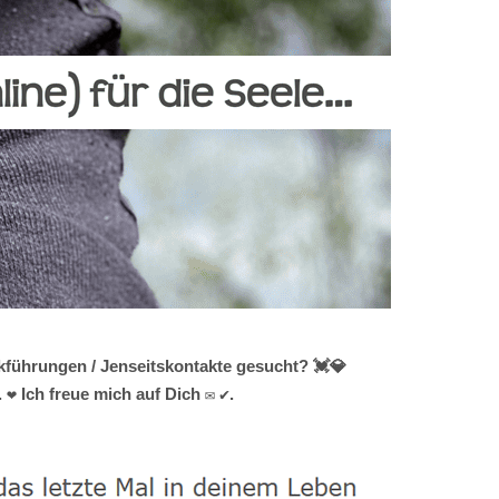
kführungen / Jenseitskontakte gesucht? 💓️💎
❤ Ich freue mich auf Dich ✉ ✔.