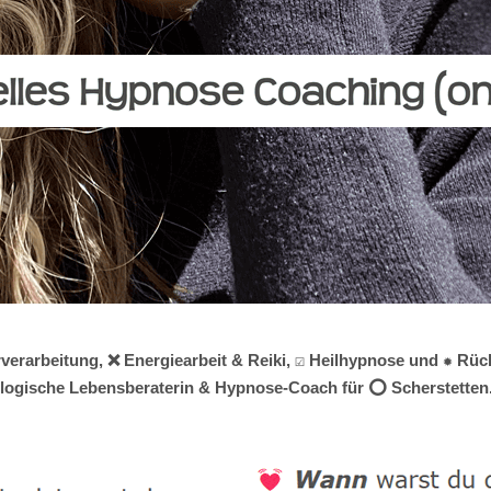
verarbeitung, ❌ Energiearbeit & Reiki, ☑️ Heilhypnose und ✹ Rüc
hologische Lebensberaterin & Hypnose-Coach für ⭕ Scherstetten. 