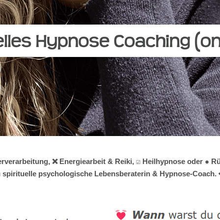
rverarbeitung, ❌ Energiearbeit & Reiki, ☑️ Heilhypnose oder ✹ 
☑️ spirituelle psychologische Lebensberaterin & Hypnose-Coach. ❤