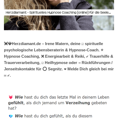
💓️💎Herzdiamant.de – Irene Matern, deine ☑️ spirituelle
psychologische Lebensberaterin & Hypnose-Coach. ⭐
Hypnose Coaching, ❌ Energiearbeit & Reiki, ✔️ Trauerhilfe &
Trauerverarbeitung, ☑️ Heilhypnose oder ⇒ Rückführungen /
Jenseitskontakte für ⭕ Segnitz. ❤ Melde Dich gleich bei mir
✉ ✔.