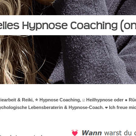
giearbeit & Reiki, ⭐ Hypnose Coaching, ☑️ Heilhypnose oder ✹ R
 psychologische Lebensberaterin & Hypnose-Coach. ❤ Ich freue mic