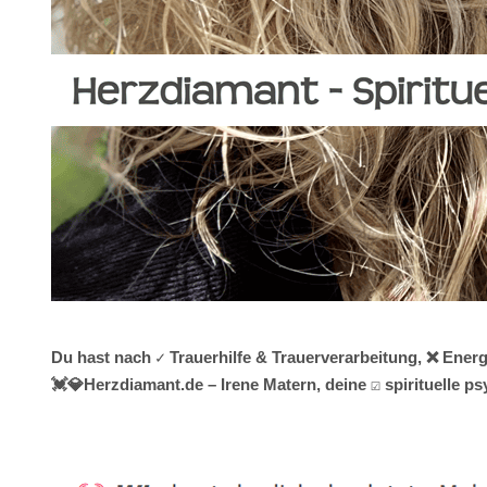
Du hast nach ✓ Trauerhilfe & Trauerverarbeitung, ❌ Ener
💓️💎Herzdiamant.de – Irene Matern, deine ☑️ spirituelle