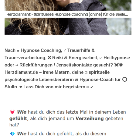
Nach ★ Hypnose Coaching, ✓ Trauerhilfe &
Trauerverarbeitung, ❌ Reiki & Energiearbeit, ☑️ Heilhypnose
oder ⇒ Rückführungen / Jenseitskontakte gesucht? 💓️💎
Herzdiamant.de – Irene Matern, deine ☑️ spirituelle
psychologische Lebensberaterin & Hypnose-Coach für ⭕
Stulln. ❤ Lass Dich von mir begeistern ✉ ✔.