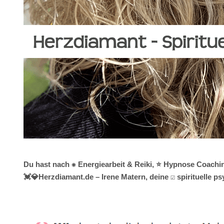
Du hast nach ✺ Energiearbeit & Reiki, ⭐ Hypnose Coachin
💓️💎Herzdiamant.de – Irene Matern, deine ☑️ spirituelle