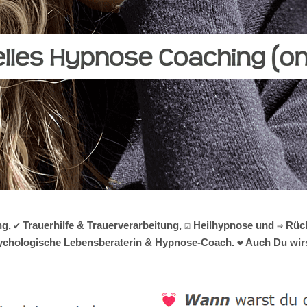
g, ✔️ Trauerhilfe & Trauerverarbeitung, ☑️ Heilhypnose und ⇒ R
 psychologische Lebensberaterin & Hypnose-Coach. ❤ Auch Du wirst