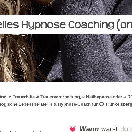
g, ♻ Trauerhilfe & Trauerverarbeitung, ☑️ Heilhypnose oder ⇒ Rü
hologische Lebensberaterin & Hypnose-Coach für ⭕ Trunkelsberg.