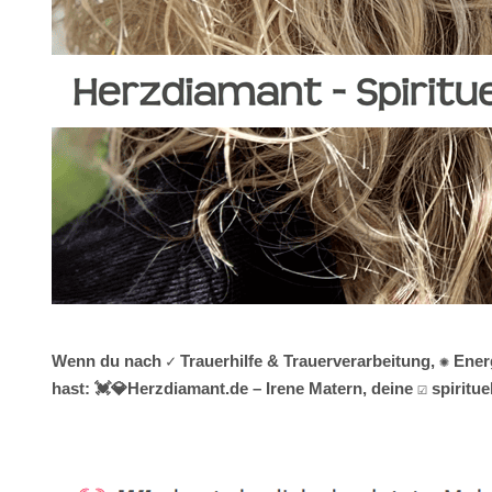
Wenn du nach ✓ Trauerhilfe & Trauerverarbeitung, ✺ Ene
hast: 💓️💎Herzdiamant.de – Irene Matern, deine ☑️ spiri