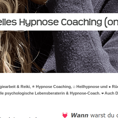
rgiearbeit & Reiki, ⭐ Hypnose Coaching, ☑️ Heilhypnose und ✹ R
tuelle psychologische Lebensberaterin & Hypnose-Coach. ❤ Auch Du