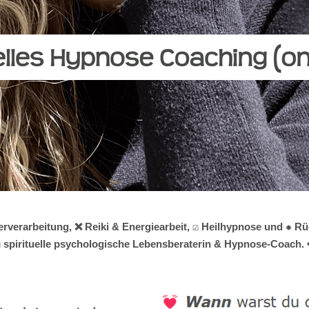
rverarbeitung, ❌ Reiki & Energiearbeit, ☑️ Heilhypnose und ✹ R
☑️ spirituelle psychologische Lebensberaterin & Hypnose-Coach. 