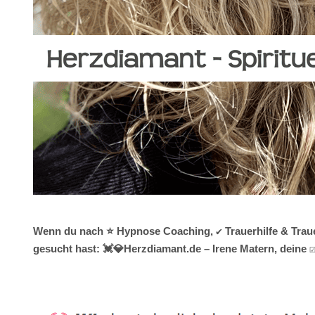
Wenn du nach ⭐ Hypnose Coaching, ✔️ Trauerhilfe & Traue
gesucht hast: 💓️💎Herzdiamant.de – Irene Matern, deine 