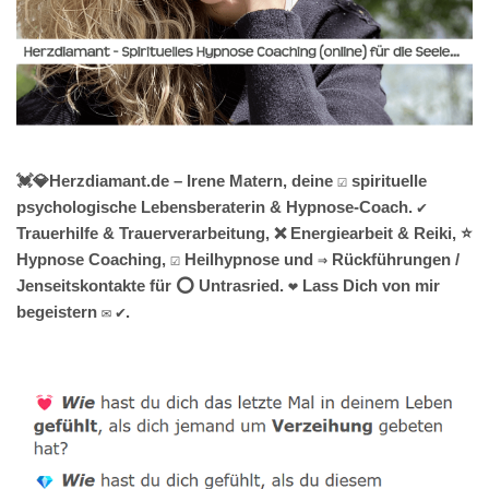
💓️💎Herzdiamant.de – Irene Matern, deine ☑️ spirituelle
psychologische Lebensberaterin & Hypnose-Coach. ✔️
Trauerhilfe & Trauerverarbeitung, ❌ Energiearbeit & Reiki, ⭐
Hypnose Coaching, ☑️ Heilhypnose und ⇒ Rückführungen /
Jenseitskontakte für ⭕ Untrasried. ❤ Lass Dich von mir
begeistern ✉ ✔.