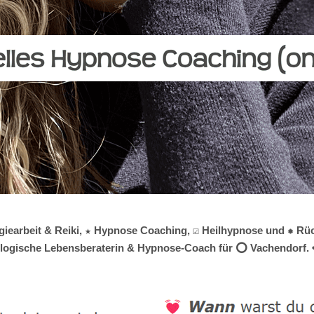
giearbeit & Reiki, ★ Hypnose Coaching, ☑️ Heilhypnose und ✹ Rüc
hologische Lebensberaterin & Hypnose-Coach für ⭕ Vachendorf. ❤