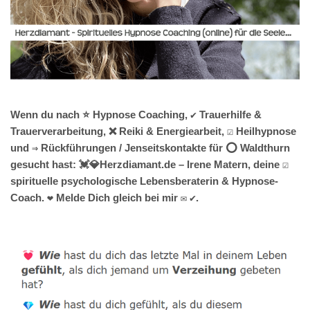
Wenn du nach ⭐ Hypnose Coaching, ✔️ Trauerhilfe &
Trauerverarbeitung, ❌ Reiki & Energiearbeit, ☑️ Heilhypnose
und ⇒ Rückführungen / Jenseitskontakte für ⭕ Waldthurn
gesucht hast: 💓️💎Herzdiamant.de – Irene Matern, deine ☑️
spirituelle psychologische Lebensberaterin & Hypnose-
Coach. ❤ Melde Dich gleich bei mir ✉ ✔.