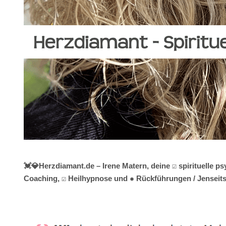
💓️💎Herzdiamant.de – Irene Matern, deine ☑️ spirituelle
Coaching, ☑️ Heilhypnose und ✹ Rückführungen / Jenseitsk