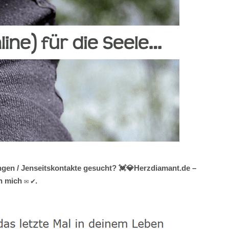
ngen / Jenseitskontakte gesucht? 💓️💎Herzdiamant.de –
h mich ✉ ✔.