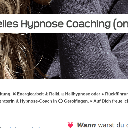
tung, ❌ Energiearbeit & Reiki, ☑️ Heilhypnose oder ✹ Rückführu
beraterin & Hypnose-Coach in ⭕ Gerolfingen. ❤ Auf Dich freue ic