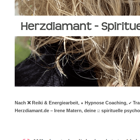
Nach ❌ Reiki & Energiearbeit, ★ Hypnose Coaching, ✔️ Tr
Herzdiamant.de – Irene Matern, deine ☑️ spirituelle psyc