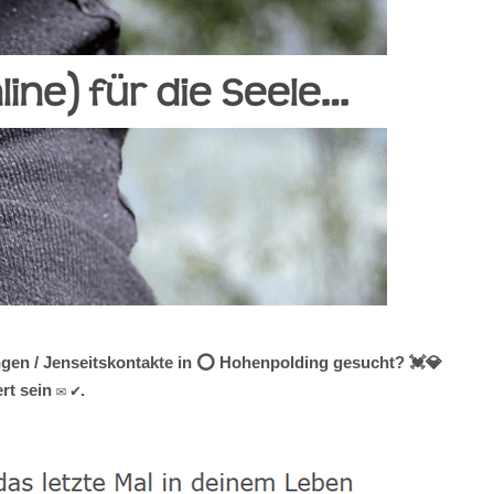
ngen / Jenseitskontakte in ⭕ Hohenpolding gesucht? 💓️💎
t sein ✉ ✔.