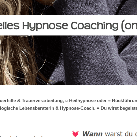
auerhilfe & Trauerverarbeitung, ☑️ Heilhypnose oder ⇒ Rückführu
hologische Lebensberaterin & Hypnose-Coach. ❤ Du wirst begeister