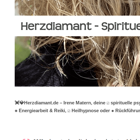
💓️💎Herzdiamant.de – Irene Matern, deine ☑️ spirituell
✺ Energiearbeit & Reiki, ☑️ Heilhypnose oder ✹ Rückführun