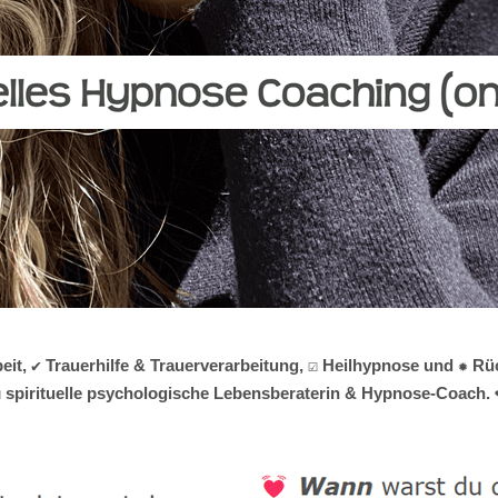
t, ✔️ Trauerhilfe & Trauerverarbeitung, ☑️ Heilhypnose und ✹ R
️ spirituelle psychologische Lebensberaterin & Hypnose-Coach. ❤