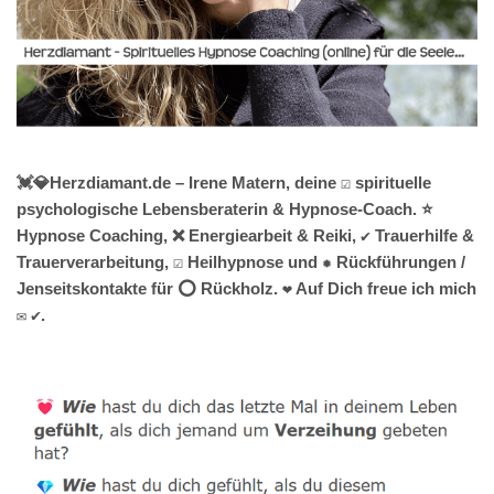
💓️💎Herzdiamant.de – Irene Matern, deine ☑️ spirituelle
psychologische Lebensberaterin & Hypnose-Coach. ⭐
Hypnose Coaching, ❌ Energiearbeit & Reiki, ✔️ Trauerhilfe &
Trauerverarbeitung, ☑️ Heilhypnose und ✹ Rückführungen /
Jenseitskontakte für ⭕ Rückholz. ❤ Auf Dich freue ich mich
✉ ✔.