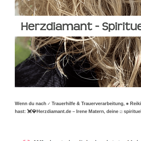
Wenn du nach ✓ Trauerhilfe & Trauerverarbeitung, ✺ Reik
hast: 💓️💎Herzdiamant.de – Irene Matern, deine ☑️ spirit