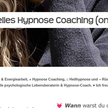
i & Energiearbeit, ★ Hypnose Coaching, ☑️ Heilhypnose und ⇒ R
uelle psychologische Lebensberaterin & Hypnose-Coach. ❤ Ich fre